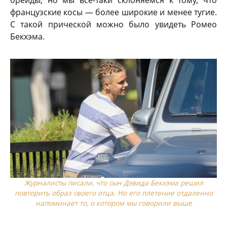
французские косы — более широкие и менее тугие.
С такой прической можно было увидеть Ромео
Бекхэма.
Журналисты писали, что сын Дэвида Бекхэма решил
повторить образ своего отца. Но его плетение отдаленно
напоминает то, о котором мы говорили выше