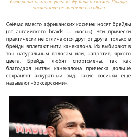
было решить, что он ушел из футбола в хип-хоп. Правда,
поклонники не оценили его образ
Сейчас вместо африканских косичек носят брейды
(от английского braids — «косы»). Эти прически
практически не отличаются друг от друга, только в
брейды вплетают нити канекалона. Их выбирают в
тон натуральным волосам или, напротив, яркого
цвета. Брейды любят спортсмены, так как
благодаря нитям канекалона прическа дольше
сохраняет аккуратный вид. Такие косички еще
называют «боксерскими».