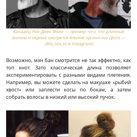
Канадец Рон Джек Фоли — пример того, что длинные
волосы и седина смотрятся вполне органично (фото —
@to_ron_to в Instagram)
Возможно, мэн бан смотрится не так эффектно, как
топ кнот. Зато классическая длина позволяет
экспериментировать с разными видами плетения.
Например, вы можете сделать на макушке «рыбий
хвост» или заплести косы по бокам, а затем
собрать волосы в низкий или высокий пучок.