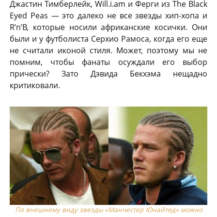
Джастин Тимберлейк, Will.i.am и Ферги из The Black
Eyed Peas — это далеко не все звезды хип-хопа и
R’n’B, которые носили африканские косички. Они
были и у футболиста Серхио Рамоса, когда его еще
не считали иконой стиля. Может, поэтому мы не
помним, чтобы фанаты осуждали его выбор
прически? Зато Дэвида Бекхэма нещадно
критиковали.
По внешнему виду звезды «Манчестер Юнайтед» можно