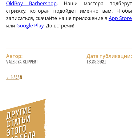
OldBoy Barbershop
. Наши мастера подберут
стрижку, которая подойдет именно вам. Чтобы
записаться, скачайте наше приложение в
App Store
или
Google Play
. До встречи!
Автор:
Дата публикации:
Valeriya Klippert
18.05.2021
← НАЗАД
Д
р
у
г
и
е
с
т
а
т
ь
э
т
о
г
р
а
з
д
е
л
и
о