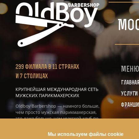
Мо
299
ФИЛИАЛА
В 11 СТРАНАХ
Мен
И 7 СТОЛИЦАХ
Главна
КРУПНЕЙШАЯ МЕЖДУНАРОДНАЯ СЕТЬ
УСЛУГИ
МУЖСКИХ ПАРИКМАХЕРСКИХ
ФРАНШИ
Oldboy Barbershop — намного больше,
чем просто мужская парикмахерская,
это даже больше, чем мужской клуб по
интересам, это именно то место, где ты
найдёшь себя и свой стиль.
Мы используем файлы cookie