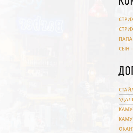
Ко
СТРИ
СТРИ
ПАПА
СЫН 
До
СТАЙ
УДАЛ
КАМУ
КАМУ
ОКАН