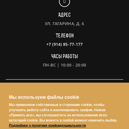
Адрес
УЛ. ГАГАРИНА, Д. 6
Телефон
+7 (914) 85-77-177
Часы работы
ПН-ВС | 10:00 - 20:00
Информация
Мы используем файлы cookie
Политка конфиденциальности
Мы применяем собственные и сторонние cookie, чтобы
Условия использования
улучшить работу сайта и анализировать трафик. Нажав
«Принять все», вы соглашаетесь на использование всех
Согласие на обработку персональных данных
категорий cookie. Вы можете в любой момент изменить выбор.
Подробнее о политике конфиденциальности