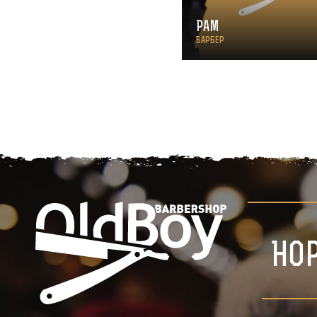
Рам
Барбер
Но