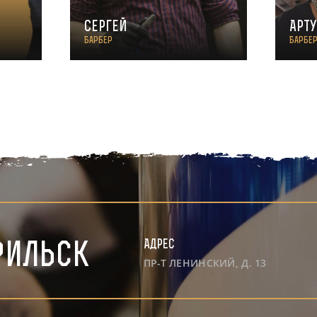
Сергей
Арт
Барбер
Барбе
Адрес
рильск
ПР-Т ЛЕНИНСКИЙ, Д. 13