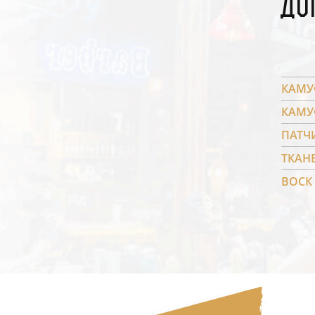
До
КАМУ
КАМУ
ПАТЧ
ТКАН
ВОСК