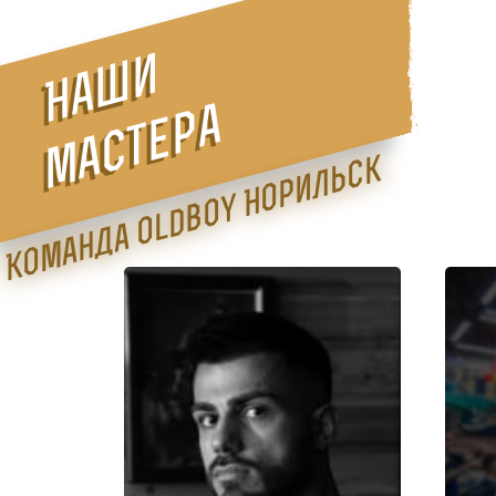
Наши
мастера
Команда Oldboy Норильск