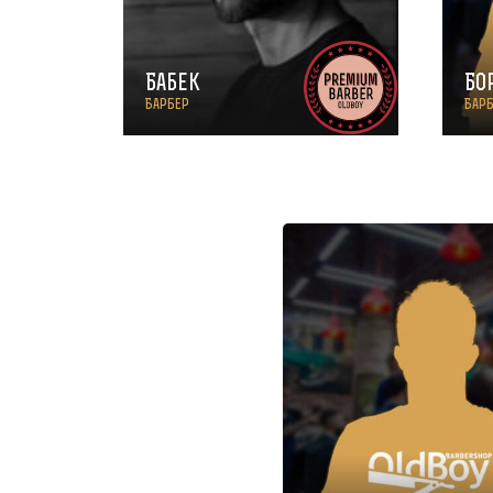
Бабек
Бо
Барбер
Бар