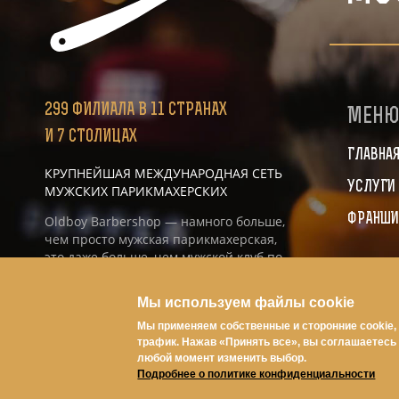
299
ФИЛИАЛА
В 11 СТРАНАХ
Мен
И 7 СТОЛИЦАХ
Главна
КРУПНЕЙШАЯ МЕЖДУНАРОДНАЯ СЕТЬ
УСЛУГИ
МУЖСКИХ ПАРИКМАХЕРСКИХ
ФРАНШИ
Oldboy Barbershop — намного больше,
чем просто мужская парикмахерская,
это даже больше, чем мужской клуб по
интересам, это именно то место, где ты
найдёшь себя и свой стиль.
Мы используем файлы cookie
Мы применяем собственные и сторонние cookie,
трафик. Нажав «Принять все», вы соглашаетесь 
любой момент изменить выбор.
Подробнее о политике конфиденциальности