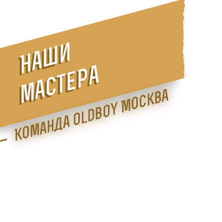
Наши
мастера
Команда Oldboy Москва