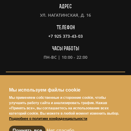
Адрес
УЛ. НАГАТИНСКАЯ, Д. 16
Телефон
+7 925 373-43-03
Часы работы
ПН-ВС | 10:00 - 22:00
Информация
Мы используем файлы cookie
Политка конфиденциальности
Мы применяем собственные и сторонние cookie, чтобы
Условия использования
улучшить работу сайта и анализировать трафик. Нажав
«Принять все», вы соглашаетесь на использование всех
Согласие на обработку персональных данных
категорий cookie. Вы можете в любой момент изменить выбор.
Подробнее о политике конфиденциальности
Принять все
Нет, спасибо