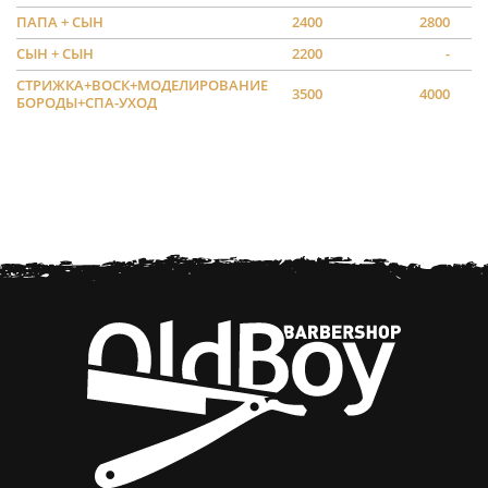
ПАПА + СЫН
2400
2800
СЫН + СЫН
2200
-
СТРИЖКА+ВОСК+МОДЕЛИРОВАНИЕ
3500
4000
БОРОДЫ+СПА-УХОД