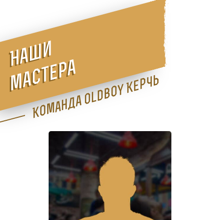
Наши
мастера
Команда Oldboy Керчь