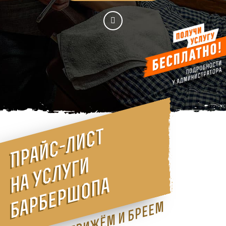
П
р
а
й
с
-
л
и
с
т
н
а
у
с
л
у
г
б
а
р
б
е
р
ш
о
п
и
а
Стрижём и бреем