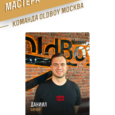
мастера
Команда Oldboy Москва
Даниил
Барбер