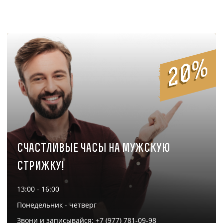
20%
Счастливые часы на мужскую
стрижку!
13:00 - 16:00
Понедельник - четверг
Звони и записывайся: +7 (977) 781-09-98