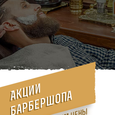
Акции
барбершопа