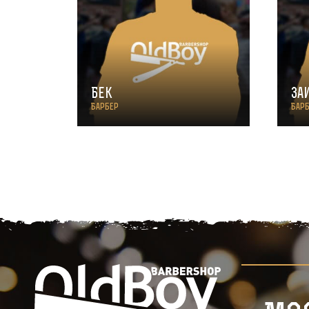
Бек
За
Барбер
Бар