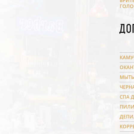
БРИТ
ГОЛО
До
КАМУ
ОКАН
МЫТЬ
ЧЕРН
СПА 
ПИЛИ
ДЕПИ
КОРР