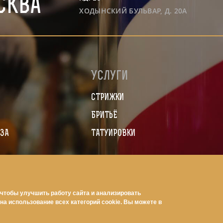
сква
ХОДЫНСКИЙ БУЛЬВАР, Д. 20А
ю
Услуги
я
СТРИЖКИ
БРИТЬЁ
ЗА
ТАТУИРОВКИ
 чтобы улучшить работу сайта и анализировать
на использование всех категорий cookie. Вы можете в