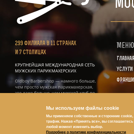
Мо
299
ФИЛИАЛА
В 11 СТРАНАХ
Мен
И 7 СТОЛИЦАХ
Главна
КРУПНЕЙШАЯ МЕЖДУНАРОДНАЯ СЕТЬ
УСЛУГИ
МУЖСКИХ ПАРИКМАХЕРСКИХ
ФРАНШИ
Oldboy Barbershop — намного больше,
чем просто мужская парикмахерская,
это даже больше, чем мужской клуб по
интересам, это именно то место, где ты
найдёшь себя и свой стиль.
Мы используем файлы cookie
Мы применяем собственные и сторонние cookie,
трафик. Нажав «Принять все», вы соглашаетесь 
любой момент изменить выбор.
Подробнее о политике конфиденциальности