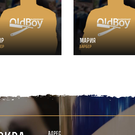
ир
Мария
бер
Барбер
Адрес