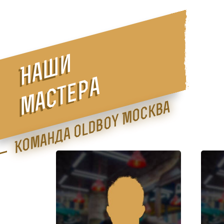
Наши
мастера
Команда Oldboy Москва