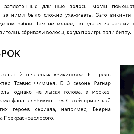
же заплетенные длинные волосы могли помеша
в за ними было сложно ухаживать. Зато викинги 
уделом рабов. Тем не менее, по одной из версий,
ители), сбривали волосы, когда проигрывали битву.
БРОК
ральный персонаж «Викингов». Его роль
актер Трэвис Фиммел. В 3 сезоне Рагнар
оль, однако не лысая голова, а ирокез,
орил фанатов «Викингов». С этой прической
их героев сериала, например, Бьерна
а Прекрасноволосого.