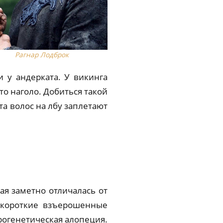
Рагнар Лодброк
и у андерката. У викинга
то наголо. Добиться такой
а волос на лбу заплетают
ая заметно отличалась от
о короткие взъерошенные
дрогенетическая алопеция.