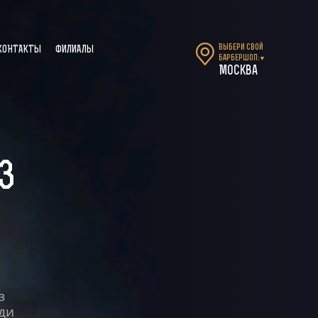
Выбери свой
КОНТАКТЫ
ФИЛИАЛЫ
барбершоп:
▼
Москва
З
з
ди