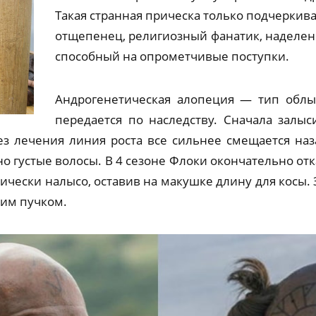
Такая странная прическа только подчеркива
отщепенец, религиозный фанатик, наделе
способный на опрометчивые поступки.
Андрогенетическая алопеция — тип облы
передается по наследству. Сначала залы
без лечения линия роста все сильнее смещается наз
о густые волосы. В 4 сезоне Флоки окончательно от
ически налысо, оставив на макушке длину для косы. 
ким пучком.