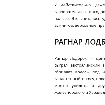
И действительно, да
завоевательных походо
налысо. Это считалось 
викингов, верховные прав
РАГНАР ЛОД
Рагнар Лодброк — цент
сыграл австралийский 
сбривает волосы под н
заплетенный в косу, пок
можно увидеть и друг
Железнобокого и Харальд