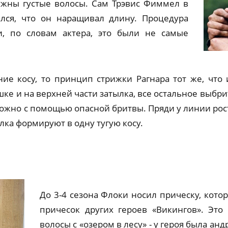
ужны густые волосы. Сам Трэвис Фиммел в
лся, что он наращивал длину. Процедура
и, по словам актера, это были не самые
ие косу, то принцип стрижки Рагнара тот же, что 
е и на верхней части затылка, все остальное выбри
ожно с помощью опасной бритвы. Пряди у линии рост
ылка формируют в одну тугую косу.
До 3-4 сезона Флоки носил прическу, котор
причесок других героев «Викингов». Эт
волосы с «озером в лесу» - у героя была ан