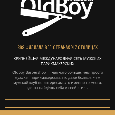
299
ФИЛИАЛА
В 11 СТРАНАХ И 7 СТОЛИЦАХ
КРУПНЕЙШАЯ МЕЖДУНАРОДНАЯ СЕТЬ МУЖСКИХ
ПАРИКМАХЕРСКИХ
Oldboy Barbershop — намного больше, чем просто
мужская парикмахерская, это даже больше, чем
мужской клуб по интересам, это именно то место,
где ты найдёшь себя и свой стиль.