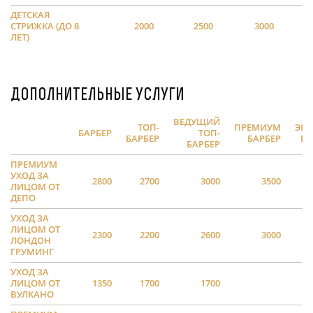
ДЕТСКАЯ
СТРИЖКА (ДО 8
2000
2500
3000
ЛЕТ)
Дополнительные услуги
ВЕДУЩИЙ
ТОП-
ПРЕМИУМ
ЭКС
БАРБЕР
ТОП-
БАРБЕР
БАРБЕР
БА
БАРБЕР
ПРЕМИУМ
УХОД ЗА
2800
2700
3000
3500
ЛИЦОМ ОТ
ДЕПО
УХОД ЗА
ЛИЦОМ ОТ
2300
2200
2600
3000
ЛОНДОН
ГРУМИНГ
УХОД ЗА
ЛИЦОМ ОТ
1350
1700
1700
ВУЛКАНО