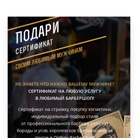
Подари
сертификат
своим любимым мужчинам
НЕ ЗНАЕТЕ ЧТО НУЖНО ВАШЕМУ МУЖЧИНЕ?
СЕРТИФИКАТ НА ЛЮБУЮ УСЛУГУ
В ЛЮБИМЫЙ БАРБЕРШОП!
Сертификат на стрижку, покупку косметики,
индивидуальный подбор стиля
от профессионального барбера, стрижку
бороды и усов, королевское бритьё и многое
другое в Oldboy Barbershop!