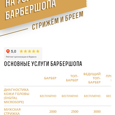
а
Стрижём и бреем
Основные услуги барбершопа
ВЕДУЩИЙ
ТОП-
ПРЕ
БАРБЕР
ТОП-
БАРБЕР
БА
БАРБЕР
ДИАГНОСТИКА
КОЖИ ГОЛОВЫ
БЕСПЛАТНО
БЕСПЛАТНО
БЕСПЛАТНО
БЕСП
(DIGITAL
MICROSOPE)
МУЖСКАЯ
2000
2500
3000
СТРИЖКА