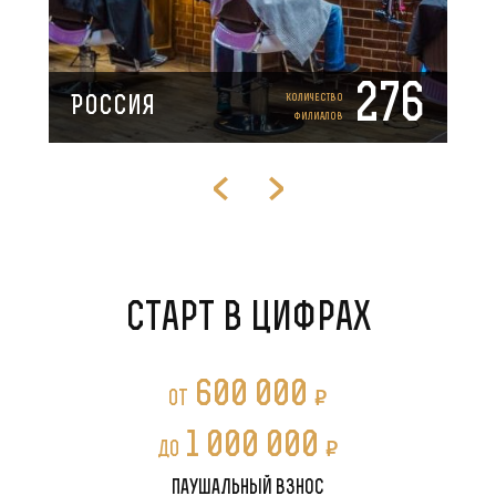
276
Количество
Россия
филиалов
Старт в цифрах
600 000
P
от
1 000 000
P
до
паушальный взнос