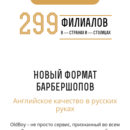
299
филиалов
в
—
странах и
—
столицах
Новый формат
барбершопов
Английское качество в русских
руках
OldBoy – не просто сервис, признанный во всем