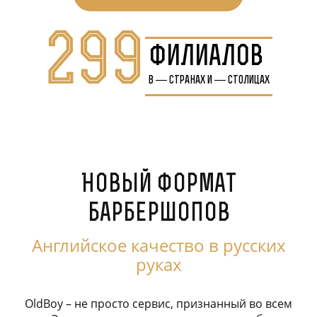
299
филиалов
в
—
странах и
—
столицах
Новый формат
барбершопов
Английское качество в русских
руках
OldBoy – не просто сервис, признанный во всем