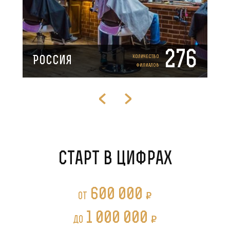
276
Количество
Россия
филиалов
Старт в цифрах
600 000
P
от
1 000 000
P
до