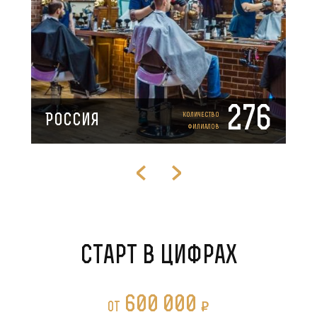
276
Количество
Россия
филиалов
Старт в цифрах
600 000
P
от