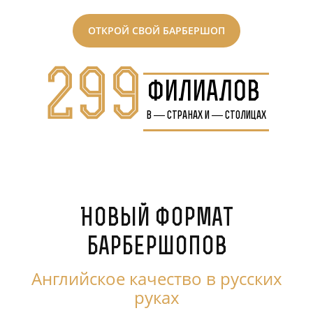
ОТКРОЙ СВОЙ БАРБЕРШОП
299
филиалов
в
—
странах и
—
столицах
Новый формат
барбершопов
Английское качество в русских
руках