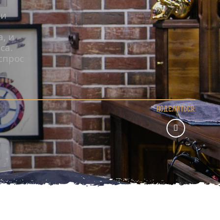
 и
, и
са.
спрос
ПОДЕЛИТЬСЯ: