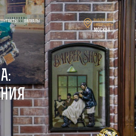
Выбери свой
КОНТАКТЫ
ФИЛИАЛЫ
барбершоп:
▼
Москва
А:
ЕНИЯ