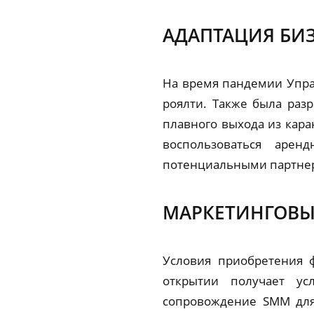
АДАПТАЦИЯ БИ
На время пандемии Упра
роялти. Также была раз
плавного выхода из кар
воспользоваться арен
потенциальными партнер
МАРКЕТИНГОВЫ
Условия приобретения 
открытии получает ус
сопровождение SMM для 