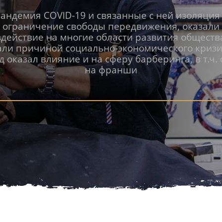
андемия COVID-19 и связанные с ней изоляция
ограничение свободы передвижения, оказали
здействие на многие области развития общества
али причиной социально-экономического кризи
д оказал влияние и на сферу барберинга, в т.ч. 
на франши