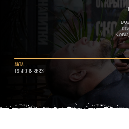
П
во
ст
Кови
ДАТА:
19 ИЮНЯ 2023