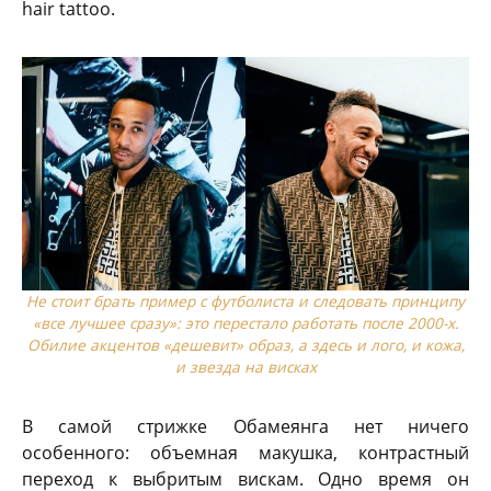
hair tattoo.
Не стоит брать пример с футболиста и следовать принципу
«все лучшее сразу»: это перестало работать после 2000-х.
Обилие акцентов «дешевит» образ, а здесь и лого, и кожа,
и звезда на висках
В самой стрижке Обамеянга нет ничего
особенного: объемная макушка, контрастный
переход к выбритым вискам. Одно время он