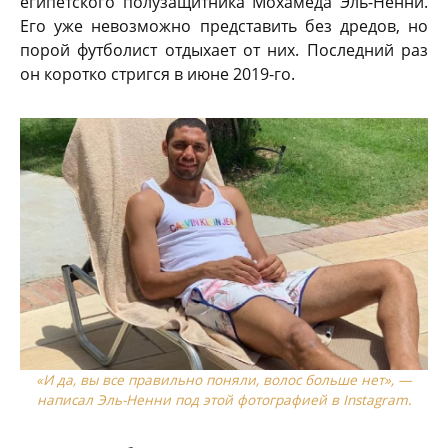
египетского полузащитника Мохамеда Эль-Ненни.
Его уже невозможно представить без дредов, но
порой футболист отдыхает от них. Последний раз
он коротко стригся в июне 2019-го.
«И да, вы все правильно поняли, волос больше нет», —
написал Эль-Ненни под этой фотографией в Instagram.