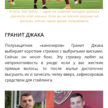
Кстати, hair tattoo — один из главных трендов мужских
причесок этой осенью. Если вы не носили рисунки на
волосах, сейчас самое время попробовать
ГРАНИТ ДЖАКА
Полузащитник «канониров» Гранит Джака
выбирает короткие стрижки с выбритыми висками.
Сейчас он носит бокс. Эту стрижку любят за
неприхотливость в уходе: если у вас жесткие
прямые волосы, то после мытья достаточно
высушить их и зачесать челку вверх, зафиксировав
средством для стайлинга.