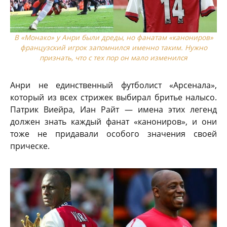
В «Монако» у Анри были дреды, но фанатам «канониров»
французский игрок запомнился именно таким. Нужно
признать, что с тех пор он мало изменился
Анри не единственный футболист «Арсенала»,
который из всех стрижек выбирал бритье налысо.
Патрик Виейра, Иан Райт — имена этих легенд
должен знать каждый фанат «канониров», и они
тоже не придавали особого значения своей
прическе.