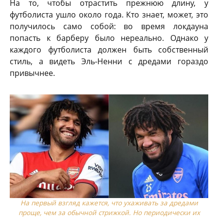
На то, чтобы отрастить прежнюю длину, у
футболиста ушло около года. Кто знает, может, это
получилось само собой: во время локдауна
попасть к барберу было нереально. Однако у
каждого футболиста должен быть собственный
стиль, а видеть Эль-Ненни с дредами гораздо
привычнее.
На первый взгляд кажется, что ухаживать за дредами
проще, чем за обычной стрижкой. Но периодически их