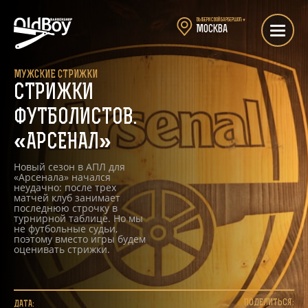
Выбери свой барбершоп:
▼
Москва
МУЖСКИЕ СТРИЖКИ
СТРИЖКИ
ФУТБОЛИСТОВ.
«АРСЕНАЛ»
Новый сезон в АПЛ для
«Арсенала» начался
неудачно: после трех
матчей клуб занимает
последнюю строчку в
турнирной таблице. Но мы
не футбольные судьи,
поэтому вместо игры будем
оценивать стрижки.
ПОДЕЛИТЬСЯ:
ДАТА: