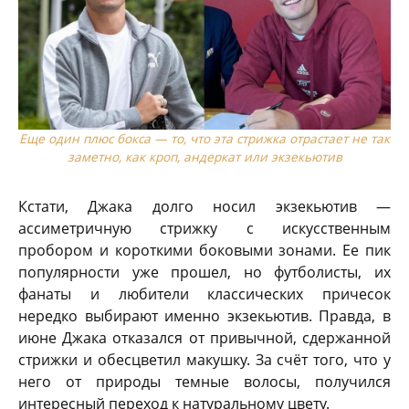
Еще один плюс бокса — то, что эта стрижка отрастает не так
заметно, как кроп, андеркат или экзекьютив
Кстати, Джака долго носил экзекьютив —
ассиметричную стрижку с искусственным
пробором и короткими боковыми зонами. Ее пик
популярности уже прошел, но футболисты, их
фанаты и любители классических причесок
нередко выбирают именно экзекьютив. Правда, в
июне Джака отказался от привычной, сдержанной
стрижки и обесцветил макушку. За счёт того, что у
него от природы темные волосы, получился
интересный переход к натуральному цвету.