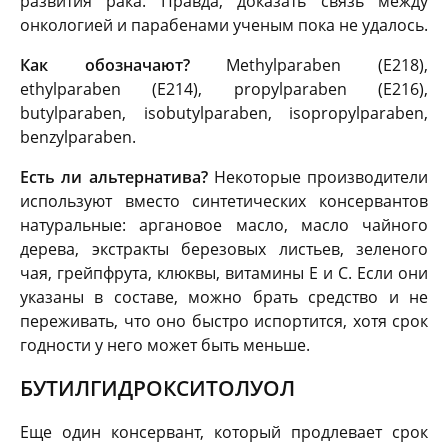
развития рака. Правда, доказать связь между
онкологией и парабенами ученым пока не удалось.
Как обозначают?
Methylparaben (E218),
ethylparaben (E214), propylparaben (E216),
butylparaben, isobutylparaben, isopropylparaben,
benzylparaben.
Есть ли альтернатива?
Некоторые производители
используют вместо синтетических консервантов
натуральные: аргановое масло, масло чайного
дерева, экстракты березовых листьев, зеленого
чая, грейпфрута, клюквы, витамины E и C. Если они
указаны в составе, можно брать средство и не
переживать, что оно быстро испортится, хотя срок
годности у него может быть меньше.
БУТИЛГИДРОКСИТОЛУОЛ
Еще один консервант, который продлевает срок