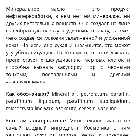
Минеральное масло — это продукт
нефтепереработки, в нем нет ни минералов, ни
других питательных веществ. Оно создает на лице
своеобразную пленку и удерживает влагу, за счет
чего создается иллюзия увлажненной и ухоженной
кожи. Но если она сухая и шелушится, это может
усугубить ситуацию. Пленка мешает коже дышать,
препятствует отшелушиванию мертвых клеток и
способна вызвать закупорку пор с черными
точками, воспалениями и другими
«вытекающими».
Как обозначают?
Mineral oil, petrolatum, paraffin,
paraffinum liquidum, paraffinum subliquidum,
microcrystalline wax, ozokerite, ceresin, vaseline.
Есть ли альтернатива?
Минеральное масло не
самый вредный ингредиент. Косметика с ним
защищает кожу от мороза, ветра и позволяет