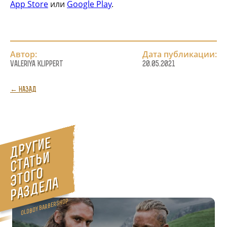
App Store
или
Google Play
.
Автор:
Дата публикации:
Valeriya Klippert
20.05.2021
← НАЗАД
Д
р
у
г
и
е
с
т
а
т
ь
э
т
о
г
р
а
з
д
е
л
и
о
а
Oldboy Barbershop