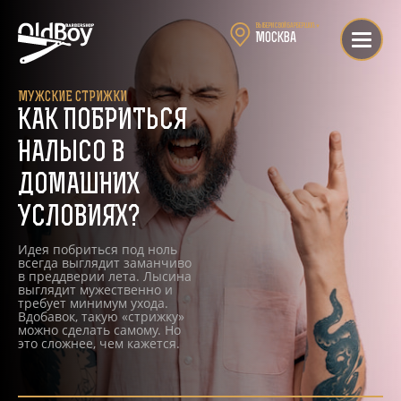
Выбери свой барбершоп:
▼
Москва
МУЖСКИЕ СТРИЖКИ
КАК ПОБРИТЬСЯ
НАЛЫСО В
ДОМАШНИХ
УСЛОВИЯХ?
Идея побриться под ноль
всегда выглядит заманчиво
в преддверии лета. Лысина
выглядит мужественно и
требует минимум ухода.
Вдобавок, такую «стрижку»
можно сделать самому. Но
это сложнее, чем кажется.