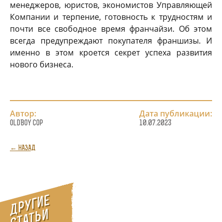
менеджеров, юристов, экономистов Управляющей
Компании и терпение, готовность к трудностям и
почти все свободное время франчайзи. Об этом
всегда предупреждают покупателя франшизы. И
именно в этом кроется секрет успеха развития
нового бизнеса.
Автор:
Дата публикации:
OldBoy Cop
10.07.2023
← НАЗАД
Д
р
у
г
и
е
с
т
а
т
ь
э
т
о
г
р
а
з
д
е
л
и