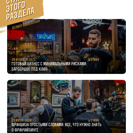
о
а
Oldboy Barbershop
20 февраля 2025
9 мин
Готовый бизнес с минимальными рисками:
барбершоп под ключ
19 июля 2024
9 мин
Франшиза простыми словами: все, что нужно знать
о франчайзинге