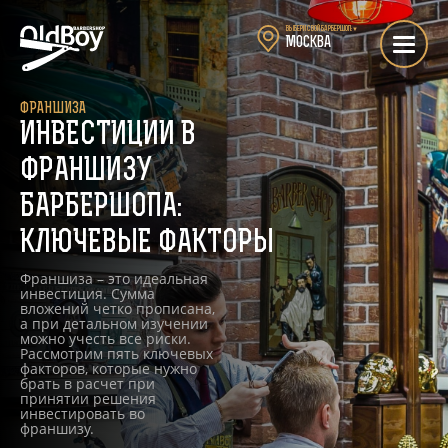
Выбери свой барбершоп:
▼
Москва
ФРАНШИЗА
ИНВЕСТИЦИИ В
ФРАНШИЗУ
БАРБЕРШОПА:
КЛЮЧЕВЫЕ ФАКТОРЫ
Франшиза – это идеальная
инвестиция. Сумма
вложений четко прописана,
а при детальном изучении
можно учесть все риски.
Рассмотрим пять ключевых
факторов, которые нужно
брать в расчет при
принятии решения
инвестировать во
франшизу.