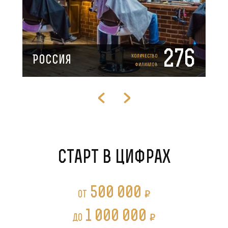
276
Количество
Россия
филиалов
Старт в цифрах
500 000
P
от
1 000 000
P
до