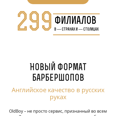
299
филиалов
в
—
странах и
—
столицах
Новый формат
барбершопов
Английское качество в русских
руках
OldBoy – не просто сервис, признанный во всем