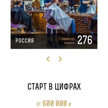
276
Количество
Россия
филиалов
Старт в цифрах
600 000
P
от