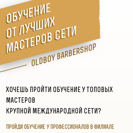
Обучение
о
т
л
у
ч
ш
и
х
м
а
с
т
е
р
о
в
с
е
т
и
Oldboy barbershop
Хочешь пройти обучение у топовых
мастеров
крупной международной сети?
Пройди обучение у профессионалов в филиале