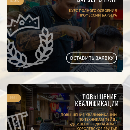
Барбер с нуля
Basic
КУРС ПОЛНОГО ОСВОЕНИЯ
ПРОФЕССИИ БАРБЕРА
ОСТАВИТЬ ЗАЯВКУ
Повышение
Pro
квалификации
ПОВЫШЕНИЕ КВАЛИФИКАЦИИ
ПО ТЕХНИКАМ ФЕЙД ,
УДЛИНЕННЫЕ ДИЗАЙНЫ +
КОРОЛЕВСКОЕ БРИТЬЕ