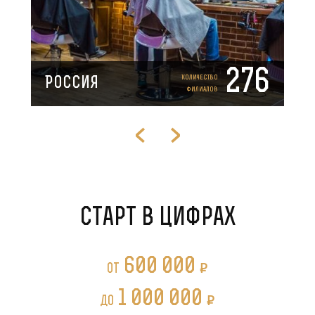
276
Количество
Россия
филиалов
Старт в цифрах
600 000
P
от
1 000 000
P
до