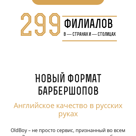
299
филиалов
в
—
странах и
—
столицах
Новый формат
барбершопов
Английское качество в русских
руках
OldBoy – не просто сервис, признанный во всем