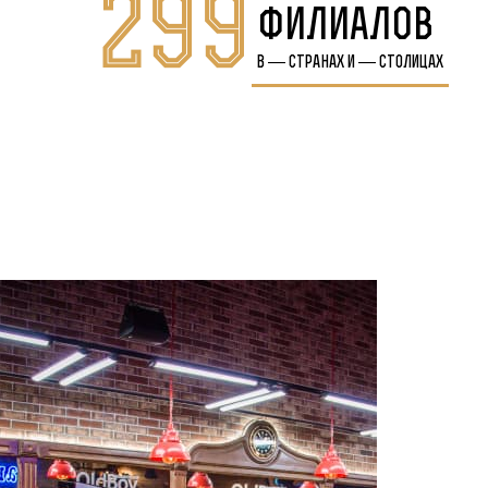
299
филиалов
в
—
странах и
—
столицах