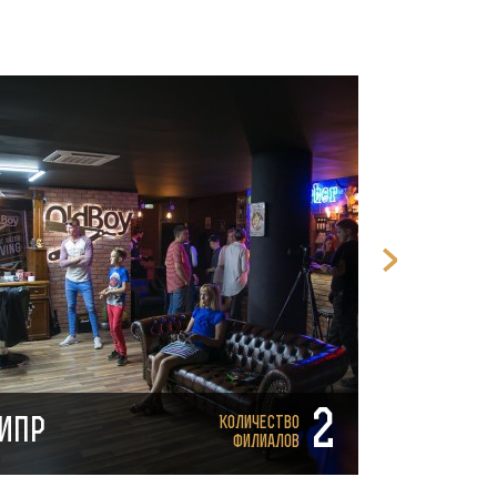
2
Количество
ипр
Белару
филиалов