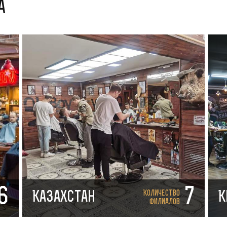
а
6
7
Количество
Казахстан
К
филиалов