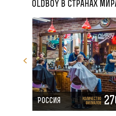
OldBoy в странах мир
27
Количество
Россия
филиалов