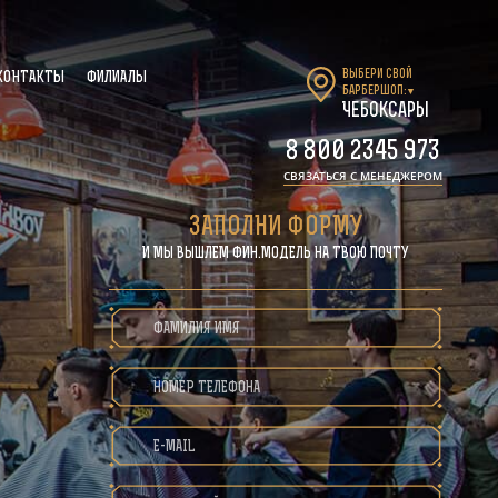
Выбери свой
КОНТАКТЫ
ФИЛИАЛЫ
барбершоп:
▼
Чебоксары
8 800 2345 973
СВЯЗАТЬСЯ С МЕНЕДЖЕРОМ
ЗАПОЛНИ ФОРМУ
И МЫ ВЫШЛЕМ ФИН.МОДЕЛЬ НА ТВОЮ ПОЧТУ