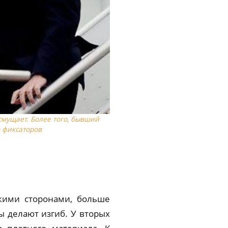
смущает. Более того, бывший
 фиксаторов
дкими сторонами, больше
ы делают изгиб. У вторых