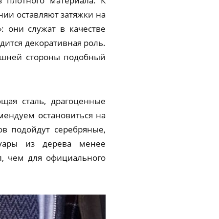
з плотного материала. К
нии оставляют затяжки на
: они служат в качестве
дится декоративная роль.
нешней стороны подобный
щая сталь, драгоценные
мендуем остановиться на
ов подойдут серебряные,
суары из дерева менее
л, чем для официального