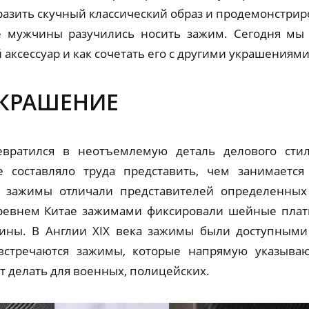
разить скучный классический образ и продемонстриро
е мужчины разучились носить зажим. Сегодня мы
аксессуар и как сочетать его с другими украшениями
УКРАШЕНИЕ
евратился в неотъемлемую деталь делового стиля
 составляло труда представить, чем занимается
е зажимы отличали представителей определенных
ревнем Китае зажимами фиксировали шейные платк
ины. В Англии XIX века зажимы были доступными
стречаются зажимы, которые напрямую указыва
т делать для военных, полицейских.