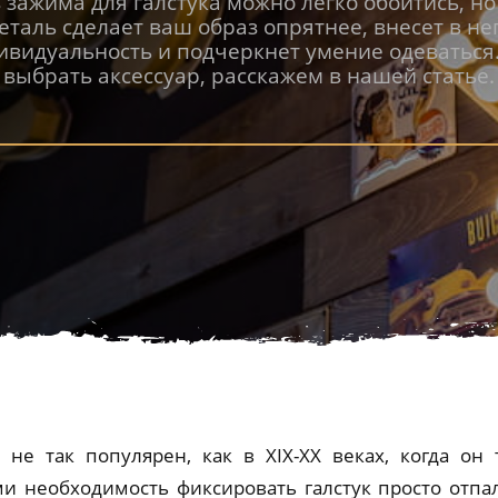
 зажима для галстука можно легко обойтись, но
еталь сделает ваш образ опрятнее, внесет в не
ивидуальность и подчеркнет умение одеваться.
выбрать аксессуар, расскажем в нашей статье.
 не так популярен, как в XIX-XX веках, когда он
 необходимость фиксировать галстук просто отпал