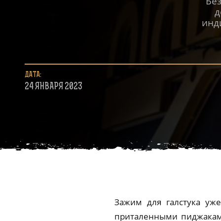
Без
д
инд
ДАТА:
24 ЯНВАРЯ 2023
Зажим для галстука уже
приталенными пиджаками