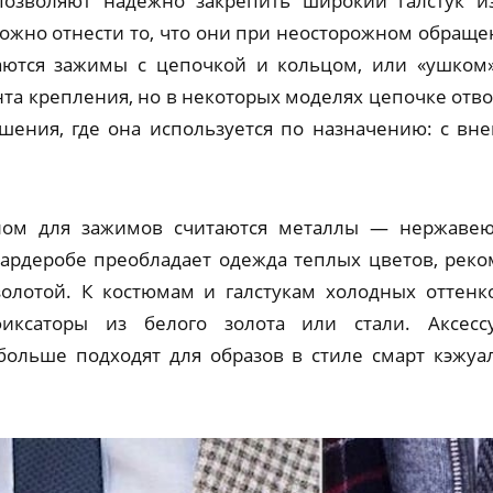
позволяют надежно закрепить широкий галстук и
жно отнести то, что они при неосторожном обраще
аются зажимы с цепочкой и кольцом, или «ушком»
та крепления, но в некоторых моделях цепочке отво
шения, где она используется по назначению: с в
ом для зажимов считаются металлы — нержавею
гардеробе преобладает одежда теплых цветов, реко
золотой. К костюмам и галстукам холодных оттенк
иксаторы из белого золота или стали. Аксес
больше подходят для образов в стиле смарт кэжуа