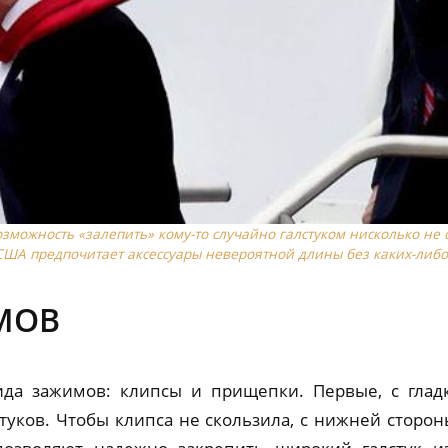
зможность «залепить» кому-то случайно галстуком нисколько не 
США предпочитает аксессуары невероятной длины без каких-либо
МОВ
ида зажимов: клипсы и прищепки. Первые, с гла
стуков. Чтобы клипса не скользила, с нижней сторон