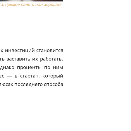
ета, прямое пальто или хорошие
их инвестиций становится
ь заставить их работать.
однако проценты по ним
ес — в стартап, который
люсах последнего способа