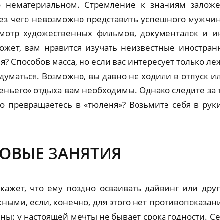
 нематериальном. Стремление к знаниям заложе
без чего невозможно представить успешного мужчи
осмотр художественных фильмов, документалок и 
ожет, вам нравится изучать неизвестные иностран
 Способов масса, но если вас интересует только ле
адуматься. Возможно, вы давно не ходили в отпуск 
еньего» отдыха вам необходимы. Однако следите за 
что превращаетесь в «тюленя»? Возьмите себя в рук
НОВЫЕ ЗАНЯТИЯ
ажет, что ему поздно осваивать дайвинг или друг
ыми, если, конечно, для этого нет противопоказаний
ны: у настоящей мечты не бывает срока годности. С