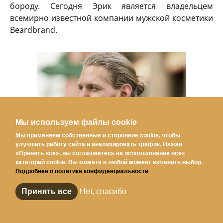
бороду. Сегодня Эрик является владельцем
всемирно известной компании мужской косметики
Beardbrand.
Мы используем файлы cookie
Мы применяем собственные и сторонние cookie, чтобы
улучшить работу сайта и анализировать трафик. Нажав
«Принять все», вы соглашаетесь на использование всех
категорий cookie. Вы можете в любой момент изменить выбор.
Подробнее о политике конфиденциальности
Эрик Бандхольц
Принять все
Нет, спасибо
ПОДВОДИМ ИТОГИ