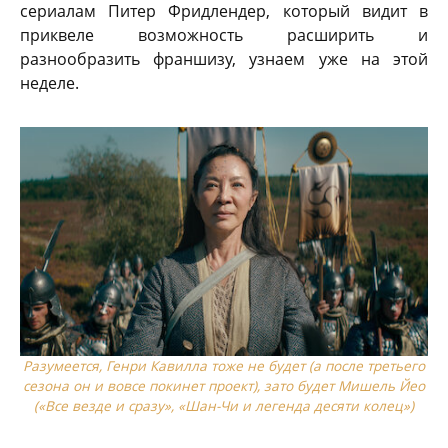
сериалам Питер Фридлендер, который видит в
приквеле возможность расширить и
разнообразить франшизу, узнаем уже на этой
неделе.
Разумеется, Генри Кавилла тоже не будет (а после третьего
сезона он и вовсе покинет проект), зато будет Мишель Йео
(«Все везде и сразу», «Шан-Чи и легенда десяти колец»)