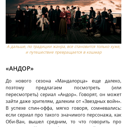
А дальше, по традиции жанра, все становится только хуже,
и путешествие превращается в кошмар
«АНДОР»
До нового сезона «Мандалорца» еще далеко,
поэтому предлагаем посмотреть (или
пересмотреть) сериал «Андор». Говорят, он может
зайти даже зрителям, далеким от «Звездных войн».
В успехе спин-оффа, мягко говоря, сомневались:
если сериал про такого значимого персонажа, как
Оби-Ван, вышел средним, то что говорить про