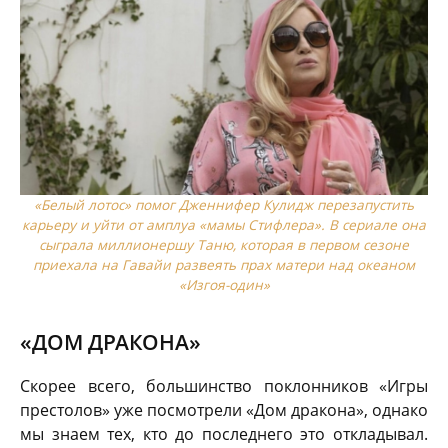
«Белый лотос» помог Дженнифер Кулидж перезапустить
карьеру и уйти от амплуа «мамы Стифлера». В сериале она
сыграла миллионершу Таню, которая в первом сезоне
приехала на Гавайи развеять прах матери над океаном
«Изгоя-один»
«ДОМ ДРАКОНА»
Скорее всего, большинство поклонников «Игры
престолов» уже посмотрели «Дом дракона», однако
мы знаем тех, кто до последнего это откладывал.